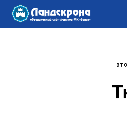
ВТО
Т