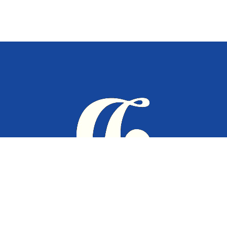
Если ты видишь эту литеру, значит, ты долистал до дна