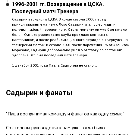
1996-2001 гг. Возвращение в ЦСКА.
Последний матч Тренера
Садырин вернулся в ЦСКА. В конце сезона 2000 перед
принципиальным матчем с Локо Садырин упал с лестницы и
получил тяжёлый перелом ноги. К тому моменту он уже был тяжело
болен. Однако руководство клуба продлило контракт с
наставником, и после реабилитационного периода он вернулся на
тренерский мостик. В сезоне-2001 после поражения 1:6 от «Зенита»
Морозова, Садырин добровольно ушёл в отставку по состоянию
здоровья. Это был последний матч Тренера.
1 декабря 2001 года Павла Садырина не стало...
Садырин и фанаты
"Паша воспринимал команду и фанатов как одну семью"
Со стороны руководства к нам уже тогда было
негативное отношение – дескать, это ненужное западное