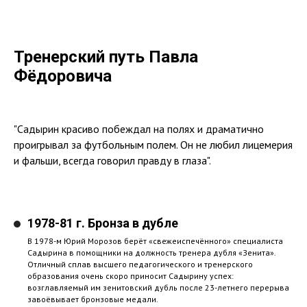
Тренерский путь Павла
Фёдоровича
"Садырин красиво побеждал на полях и драматично
проигрывал за футбольным полем. Он не любил лицемерия
и фальши, всегда говорил правду в глаза".
1978-81 г. Бронза в дубле
В 1978-м Юрий Морозов берёт «свежеиспечённого» специалиста
Садырина в помощники на должность тренера дубля «Зенита».
Отличный сплав высшего педагогического и тренерского
образования очень скоро приносит Садырину успех:
возглавляемый им зенитовский дубль после 23-летнего перерыва
завоёвывает бронзовые медали.