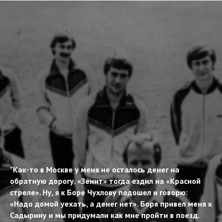
"Как-то в Москве у меня не осталось денег на
обратную дорогу. «Зенит» тогда ездил на «Красной
стреле». Ну, я к Боре Чухлову подошел и говорю:
«Надо домой уехать, а денег нет». Боря привел меня к
Садырину и мы придумали как мне пройти в поезд.