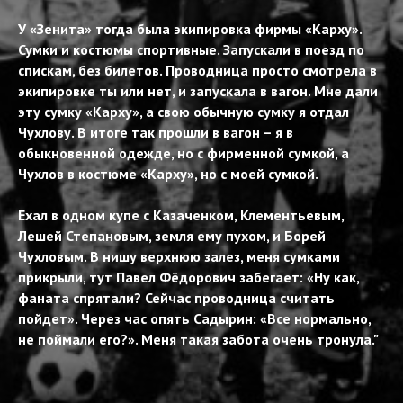
У «Зенита» тогда была экипировка фирмы «Карху».
Сумки и костюмы спортивные. Запускали в поезд по
спискам, без билетов. Проводница просто смотрела в
экипировке ты или нет, и запускала в вагон. Мне дали
эту сумку «Карху», а свою обычную сумку я отдал
Чухлову. В итоге так прошли в вагон – я в
обыкновенной одежде, но с фирменной сумкой, а
Чухлов в костюме «Карху», но с моей сумкой.
Ехал в одном купе с Казаченком, Клементьевым,
Лешей Степановым, земля ему пухом, и Борей
Чухловым. В нишу верхнюю залез, меня сумками
прикрыли, тут Павел Фёдорович забегает: «Ну как,
фаната спрятали? Сейчас проводница считать
пойдет». Через час опять Садырин: «Все нормально,
не поймали его?». Меня такая забота очень тронула."