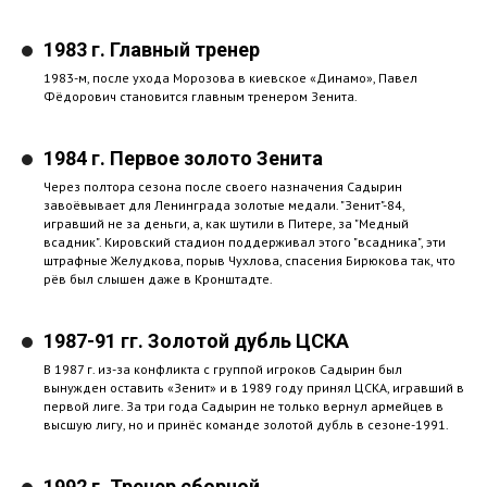
1983 г. Главный тренер
1983-м, после ухода Морозова в киевское «Динамо», Павел
Фёдорович становится главным тренером Зенита.
1984 г. Первое золото Зенита
Через полтора сезона после своего назначения Садырин
завоёвывает для Ленинграда золотые медали. "Зенит"-84,
игравший не за деньги, а, как шутили в Питере, за "Медный
всадник". Кировский стадион поддерживал этого "всадника", эти
штрафные Желудкова, порыв Чухлова, спасения Бирюкова так, что
рёв был слышен даже в Кронштадте.
1987-91 гг. Золотой дубль ЦСКА
В 1987 г. из-за конфликта с группой игроков Садырин был
вынужден оставить «Зенит» и в 1989 году принял ЦСКА, игравший в
первой лиге. За три года Садырин не только вернул армейцев в
высшую лигу, но и принёс команде золотой дубль в сезоне-1991.
1992 г. Тренер сборной