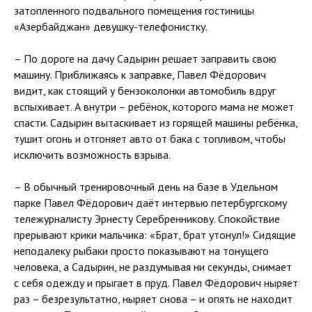
затопленного подвального помещения гостиницы
«Азербайджан» девушку-телефонистку.
– По дороге на дачу Садырин решает заправить свою
машину. Приближаясь к заправке, Павел Фёдорович
видит, как стоящий у бензоколонки автомобиль вдруг
вспыхивает. А внутри – ребёнок, которого мама не может
спасти. Садырин вытаскивает из горящей машины ребёнка,
тушит огонь и отгоняет авто от бака с топливом, чтобы
исключить возможность взрыва.
– В обычный тренировочный день на базе в Удельном
парке Павел Фёдорович даёт интервью петербургскому
тележурналисту Эрнесту Серебренникову. Спокойствие
прерывают крики мальчика: «Брат, брат утонул!» Сидящие
неподалеку рыбаки просто показывают на тонущего
человека, а Садырин, не раздумывая ни секунды, снимает
с себя одежду и прыгает в пруд. Павел Фёдорович ныряет
раз – безрезультатно, ныряет снова – и опять не находит