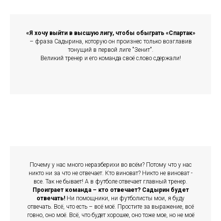
«Я хочу выйти в высшую лигу, чтобы обыграть «Спартак»
– фраза Садырина, которую он произнес только возглавив
тонущий в первой лиге "Зенит".
Великий тренер и его команда своё слово сдержали!
Почему у нас много неразберихи во всём? Потому что у нас
никто ни за что не отвечает. Кто виноват? Никто не виноват -
все. Так не бывает! А в футболе отвечает главный тренер.
Проиграет команда – кто отвечает? Садырин будет
отвечать!
Ни помощники, ни футболисты мои, я буду
отвечать. Всё, что есть – всё моё. Простите за выражение, всё
говно, оно моё. Всё, что будет хорошее, оно тоже мое, но не моё