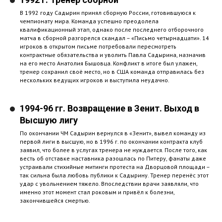
В 1992 году Садырин принял сборную России, готовившуюся к
чемпионату мира. Команда успешно преодолела
квалификационный этап, однако после последнего отборочного
матча в сборной разгорелся скандал – «Письмо четырнадцати». 14
игроков в открытом письме потребовали пересмотреть
контрактные обязательства и уволить Павла Садырина, назначив
на его место Анатолия Бышовца. Конфликт в итоге был улажен,
тренер сохранил своё место, но в США команда отправилась без
нескольких ведущих игроков и выступила неудачно.
1994-96 гг. Возвращение в Зенит. Выход в
Высшую лигу
По окончании ЧМ Садырин вернулся в «Зенит», вывел команду из
первой лиги в высшую, но в 1996 г. по окончании контракта клуб
заявил, что более в услугах тренера не нуждается. После того, как
весть об отставке наставника разошлась по Питеру, фанаты даже
устраивали стихийные митинги протеста на Дворцовой площади –
так сильна была любовь публики к Садырину. Тренер перенёс этот
удар с увольнением тяжело. Впоследствии врачи заявляли, что
именно этот момент стал роковым и привёл к болезни,
закончившейся смертью.