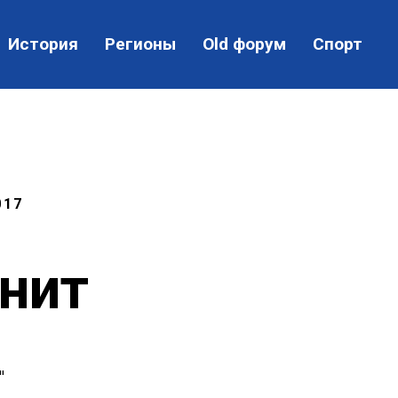
История
Регионы
Old форум
Спорт
017
енит
"