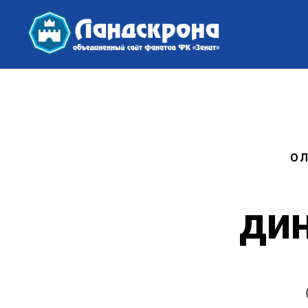
ОЛ
дин