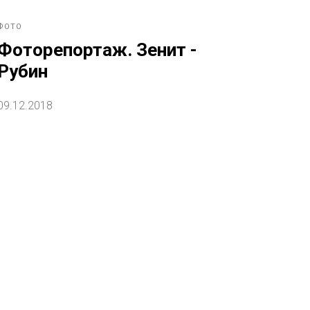
ФОТО
Фоторепортаж. Зенит -
Рубин
09.12.2018