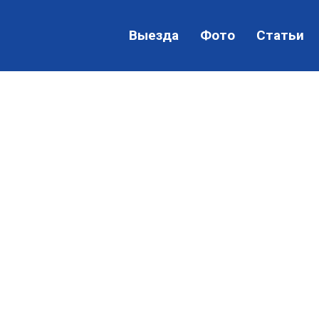
Выезда
Фото
Статьи