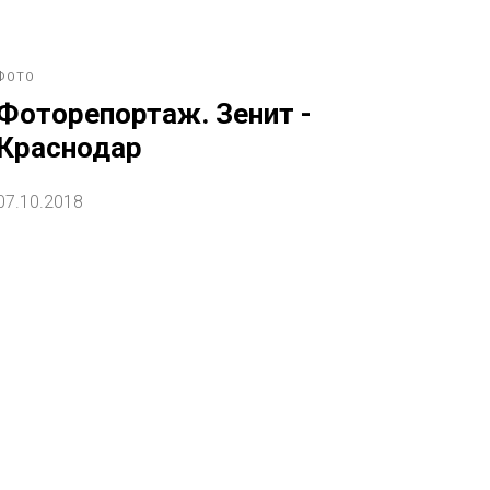
ФОТО
Фоторепортаж. Зенит -
Краснодар
07.10.2018