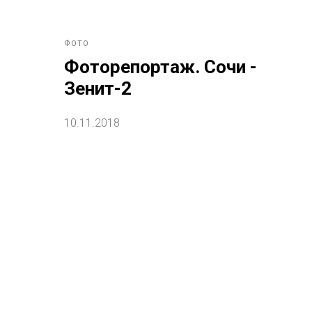
ФОТО
Фоторепортаж. Сочи -
Зенит-2
10.11.2018